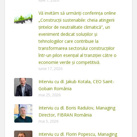
iulie 7, 2026
Vă invităm să urmăriți conferința online
„Construcții sustenabile: cheia atingerii
țintelor de neutralitate climatică”, un
eveniment dedicat soluțiilor și
tehnologiilor care contribuie la
transformarea sectorului construcțiilor
într-un pilon esențial al tranziției către o
economie verde și competitivă.
iunie 17, 2026
Interviu cu dl. Jakub Kotala, CEO Saint-
Gobain România
mai 25, 2026
Interviu cu dl. Boris Radulov, Managing
Director, FIBRAN România
mai 5, 2026
Interviu cu dl. Florin Popescu, Managing