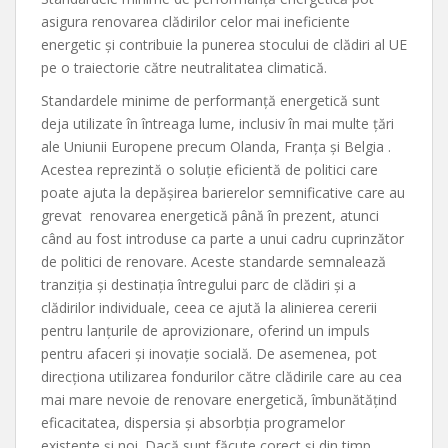
asigura renovarea clădirilor celor mai ineficiente
energetic şi contribuie la punerea stocului de clădiri al UE
pe o traiectorie către neutralitatea climatică.
Standardele minime de performanță energetică sunt
deja utilizate în întreaga lume, inclusiv în mai multe țări
ale Uniunii Europene precum Olanda, Franța și Belgia .
Acestea reprezintă o soluție eficientă de politici care
poate ajuta la depășirea barierelor semnificative care au
grevat renovarea energetică până în prezent, atunci
când au fost introduse ca parte a unui cadru cuprinzător
de politici de renovare. Aceste standarde semnalează
tranziția și destinația întregului parc de clădiri și a
clădirilor individuale, ceea ce ajută la alinierea cererii
pentru lanțurile de aprovizionare, oferind un impuls
pentru afaceri și inovaţie socială. De asemenea, pot
direcționa utilizarea fondurilor către clădirile care au cea
mai mare nevoie de renovare energetică, îmbunătățind
eficacitatea, dispersia și absorbția programelor
existente și noi. Dacă sunt făcute corect şi din timp,