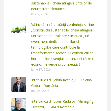
sustenabile - cheia atingerii țintelor de
neutralitate climatică”.
iulie 7, 2026
Vă invităm să urmăriți conferința online
„Construcții sustenabile: cheia atingerii
țintelor de neutralitate climatică”, un
eveniment dedicat soluțiilor și
tehnologiilor care contribuie la
transformarea sectorului construcțiilor
într-un pilon esențial al tranziției către o
economie verde și competitivă.
iunie 17, 2026
Interviu cu dl. Jakub Kotala, CEO Saint-
Gobain România
mai 25, 2026
Interviu cu dl. Boris Radulov, Managing
Director, FIBRAN România