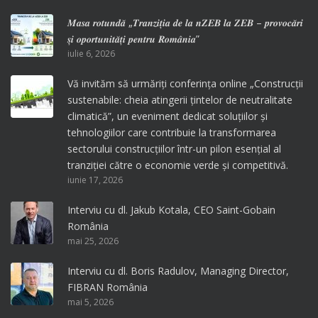
𝑴𝒂𝒔𝒂 𝒓𝒐𝒕𝒖𝒏𝒅𝒂̆ „𝑻𝒓𝒂𝒏𝒛𝒊𝒕̦𝒊𝒂 𝒅𝒆 𝒍𝒂 𝒏𝒁𝑬𝑩 𝒍𝒂 𝒁𝑬𝑩 – 𝒑𝒓𝒐𝒗𝒐𝒄𝒂̆𝒓𝒊
𝒔̦𝒊 𝒐𝒑𝒐𝒓𝒕𝒖𝒏𝒊𝒕𝒂̆𝒕̦𝒊 𝒑𝒆𝒏𝒕𝒓𝒖 𝑹𝒐𝒎𝒂̂𝒏𝒊𝒂”
iulie 6, 2026
Vă invităm să urmăriți conferința online „Construcții
sustenabile: cheia atingerii țintelor de neutralitate
climatică”, un eveniment dedicat soluțiilor și
tehnologiilor care contribuie la transformarea
sectorului construcțiilor într-un pilon esențial al
tranziției către o economie verde și competitivă.
iunie 17, 2026
Interviu cu dl. Jakub Kotala, CEO Saint-Gobain
România
mai 25, 2026
Interviu cu dl. Boris Radulov, Managing Director,
FIBRAN România
mai 5, 2026