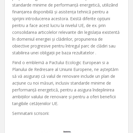
standarde minime de performanță energetică, utilizând
finanțarea disponibilă și asistența tehnică pentru a
sprijini introducerea acestora. Există diferite opțiuni
pentru a face acest lucru la nivelul UE, de ex. prin
consolidarea articolelor relevante din legislația existentă
în domeniul energiei și clădirilor, propunerea de
obiective progresive pentru întregul parc de clădiri sau
stabilirea unei obligații pe baza rezultatelor .
Fiind o emblemă a Pactului Ecologic European si a
Planului de Redresare al Uniunii Europene, ne așteptăm
să vă asiguraţi că valul de renovare include un plan de
acțiune cu noi măsuri, inclusiv standarde minime de
performanță energetică, pentru a asigura îndeplinirea
ambițiilor valului de renovare și pentru a oferi beneficii
tangibile cetățeniilor UE.
Semnatarii scrisorii: