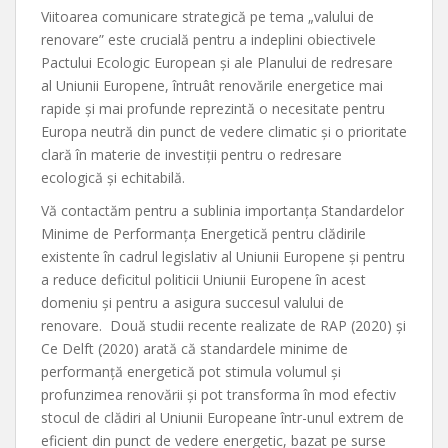
Viitoarea comunicare strategică pe tema „valului de
renovare” este crucială pentru a indeplini obiectivele
Pactului Ecologic European și ale Planului de redresare
al Uniunii Europene, întruât renovările energetice mai
rapide și mai profunde reprezintă o necesitate pentru
Europa neutră din punct de vedere climatic și o prioritate
clară în materie de investiții pentru o redresare
ecologică și echitabilă.
Vă contactăm pentru a sublinia importanța Standardelor
Minime de Performanța Energetică pentru clădirile
existente în cadrul legislativ al Uniunii Europene și pentru
a reduce deficitul politicii Uniunii Europene în acest
domeniu și pentru a asigura succesul valului de
renovare. Două studii recente realizate de RAP (2020) și
Ce Delft (2020) arată că standardele minime de
performanță energetică pot stimula volumul și
profunzimea renovării și pot transforma în mod efectiv
stocul de clădiri al Uniunii Europeane într-unul extrem de
eficient din punct de vedere energetic, bazat pe surse