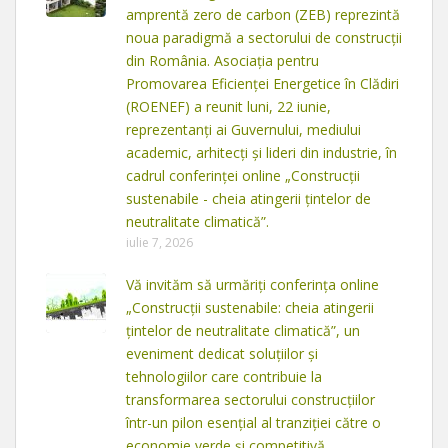
amprentă zero de carbon (ZEB) reprezintă
noua paradigmă a sectorului de construcții
din România. Asociația pentru
Promovarea Eficienței Energetice în Clădiri
(ROENEF) a reunit luni, 22 iunie,
reprezentanți ai Guvernului, mediului
academic, arhitecți și lideri din industrie, în
cadrul conferinței online „Construcții
sustenabile - cheia atingerii țintelor de
neutralitate climatică”.
iulie 7, 2026
Vă invităm să urmăriți conferința online
„Construcții sustenabile: cheia atingerii
țintelor de neutralitate climatică”, un
eveniment dedicat soluțiilor și
tehnologiilor care contribuie la
transformarea sectorului construcțiilor
într-un pilon esențial al tranziției către o
economie verde și competitivă.