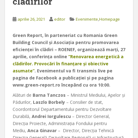
cladirilor
,
aprilie 26, 2021
editor
Evenimente
Homepage
Green Report, în parteneriat cu Romania Green
Building Council și Asociația pentru promovarea
eficienței în clădiri – ROENEF, organizează marți, 27
aprilie, conferința online
”Renovarea energetică a
clădirilor. Provocări în finanțare și obiective
asumate”
. Evenimentul va fi transmis live pe
pagina de Facebook a publicației și pe pagina
www.green-report.ro începând cu ora 10:00.
Alături de
Barna Tanczos
– Ministrul Mediului, Apelor și
Pădurilor,
Laszlo Borbely
– Consilier de stat,
Coordontorul Departamentului pentru Dezvoltare
Durabilă,
Andrei Iorgulescu
– Director General,
Direcția Proiecte, Administrația Fondului pentru
Mediu,
Anca Ginavar
– Director, Direcția Tehnică
Direcția Generală Dezvoltare Regională și Infrastructură,