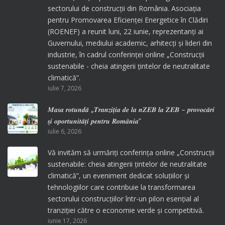
sectorului de construcții din România. Asociația
pentru Promovarea Eficienței Energetice în Clădiri
(ROENEF) a reunit luni, 22 iunie, reprezentanți ai
Guvernului, mediului academic, arhitecți și lideri din
industrie, în cadrul conferinței online „Construcții
sustenabile - cheia atingerii țintelor de neutralitate
climatică”.
iulie 7, 2026
𝑴𝒂𝒔𝒂 𝒓𝒐𝒕𝒖𝒏𝒅𝒂̆ „𝑻𝒓𝒂𝒏𝒛𝒊𝒕̦𝒊𝒂 𝒅𝒆 𝒍𝒂 𝒏𝒁𝑬𝑩 𝒍𝒂 𝒁𝑬𝑩 – 𝒑𝒓𝒐𝒗𝒐𝒄𝒂̆𝒓𝒊
𝒔̦𝒊 𝒐𝒑𝒐𝒓𝒕𝒖𝒏𝒊𝒕𝒂̆𝒕̦𝒊 𝒑𝒆𝒏𝒕𝒓𝒖 𝑹𝒐𝒎𝒂̂𝒏𝒊𝒂”
iulie 6, 2026
Vă invităm să urmăriți conferința online „Construcții
sustenabile: cheia atingerii țintelor de neutralitate
climatică”, un eveniment dedicat soluțiilor și
tehnologiilor care contribuie la transformarea
sectorului construcțiilor într-un pilon esențial al
tranziției către o economie verde și competitivă.
iunie 17, 2026