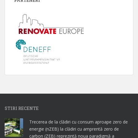
PARTENERI
STIRI RECENTE
Trecerea de la clădiri cu consum aproape zero de
energie (nZEB) la clădiri cu amprentă zero de
carbon (ZEB) reprezintă noua paradigmă a