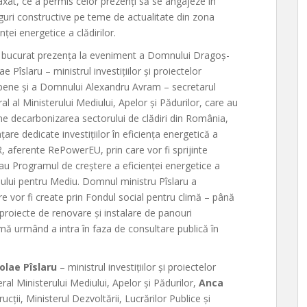
laxat, ce a permis celor prezenți să se angajeze în
guri constructive pe teme de actualitate din zona
enței energetice a clădirilor.
 bucurat prezența la eveniment a Domnului Dragoș-
ae Pîslaru – ministrul investițiilor și proiectelor
pene și a Domnului Alexandru Avram – secretarul
al al Ministerului Mediului, Apelor și Pădurilor, care au
e decarbonizarea sectorului de clădiri din România,
are dedicate investițiilor în eficiența energetică a
NRR, aferente RePowerEU, prin care vor fi sprijinte
au Programul de creștere a eficienței energetice a
ndului pentru Mediu. Domnul ministru Pîslaru a
re vor fi create prin Fondul social pentru climă – până
n proiecte de renovare și instalare de panouri
imă urmând a intra în faza de consultare publică în
olae Pîslaru
– ministrul investițiilor și proiectelor
al Ministerului Mediului, Apelor și Pădurilor,
Anca
ucții, Ministerul Dezvoltării, Lucrărilor Publice și