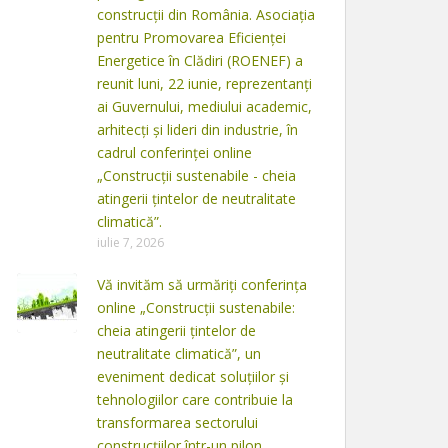
construcții din România. Asociația
pentru Promovarea Eficienței
Energetice în Clădiri (ROENEF) a
reunit luni, 22 iunie, reprezentanți
ai Guvernului, mediului academic,
arhitecți și lideri din industrie, în
cadrul conferinței online
„Construcții sustenabile - cheia
atingerii țintelor de neutralitate
climatică”.
iulie 7, 2026
Vă invităm să urmăriți conferința
online „Construcții sustenabile:
cheia atingerii țintelor de
neutralitate climatică”, un
eveniment dedicat soluțiilor și
tehnologiilor care contribuie la
transformarea sectorului
construcțiilor într-un pilon