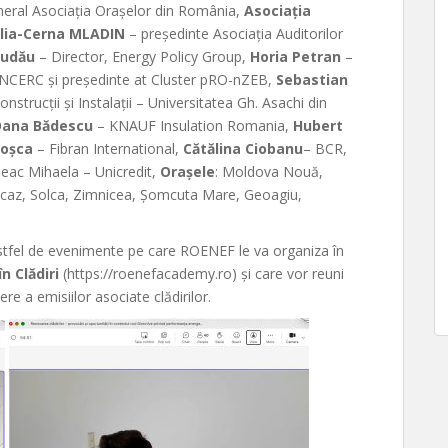
neral Asociația Orașelor din România,
Asociația
lia-Cerna MLADIN
– președinte Asociația Auditorilor
Dudău
– Director, Energy Policy Group,
Horia Petran
–
N-INCERC și președinte at Cluster pRO-nZEB,
Sebastian
strucții și Instalații – Universitatea Gh. Asachi din
ana Bădescu
– KNAUF Insulation Romania,
Hubert
Roșca
– Fibran International,
Cătălina Ciobanu
– BCR,
eac Mihaela – Unicredit,
Orașele
: Moldova Nouă,
 Bicaz, Solca, Zimnicea, Șomcuta Mare, Geoagiu,
astfel de evenimente pe care ROENEF le va organiza în
n Clădiri
(https://roenefacademy.ro) și care vor reuni
ere a emisiilor asociate clădirilor.