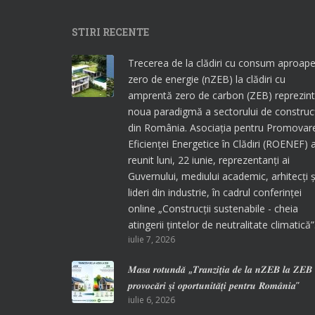
STIRI RECENTE
Trecerea de la clădiri cu consum aproap
zero de energie (nZEB) la clădiri cu
amprentă zero de carbon (ZEB) reprezin
noua paradigmă a sectorului de construcț
din România. Asociația pentru Promovar
Eficienței Energetice în Clădiri (ROENEF) 
reunit luni, 22 iunie, reprezentanți ai
Guvernului, mediului academic, arhitecți ș
lideri din industrie, în cadrul conferinței
online „Construcții sustenabile - cheia
atingerii țintelor de neutralitate climatică”
iulie 7, 2026
𝑴𝒂𝒔𝒂 𝒓𝒐𝒕𝒖𝒏𝒅𝒂̆ „𝑻𝒓𝒂𝒏𝒛𝒊𝒕̦𝒊𝒂 𝒅𝒆 𝒍𝒂 𝒏𝒁𝑬𝑩 𝒍𝒂 𝒁𝑬
𝒑𝒓𝒐𝒗𝒐𝒄𝒂̆𝒓𝒊 𝒔̦𝒊 𝒐𝒑𝒐𝒓𝒕𝒖𝒏𝒊𝒕𝒂̆𝒕̦𝒊 𝒑𝒆𝒏𝒕𝒓𝒖 𝑹𝒐𝒎𝒂̂𝒏𝒊𝒂”
iulie 6, 2026