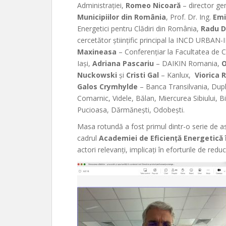
Administrației,
Romeo Nicoară
– director ge
Municipiilor din România
, Prof. Dr. Ing.
Emi
Energetici pentru Clădiri din România,
Radu 
cercetător științific principal la INCD URBA
Maxineasa
– Conferențiar la Facultatea de Con
Iași,
Adriana Pascariu
– DAIKIN Romania,
O
Nuckowski
și
Cristi Gal
– Kanlux,
Viorica 
Galos Crymhylde
– Banca Transilvania, Dupl
Comarnic, Videle, Bălan, Miercurea Sibiului,
Pucioasa, Dărmănești, Odobești.
Masa rotundă a fost primul dintr-o serie de 
cadrul
Academiei de Eficiență Energetică î
actori relevanți, implicați în eforturile de reduc