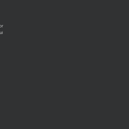
or
ui