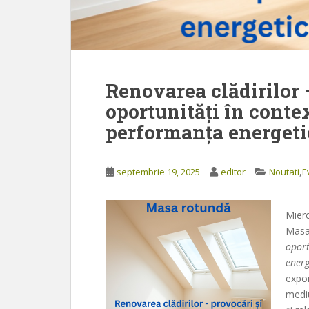
Renovarea clădirilor 
oportunități în conte
performanța energetic
,
septembrie 19, 2025
editor
Noutati
E
Mierc
Masa
oport
energ
expon
mediu