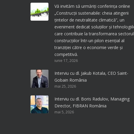
Vă invităm să urmăriți conferința online
„Construcții sustenabile: cheia atingerii
țintelor de neutralitate climatică”, un
eveniment dedicat soluțiilor și tehnologiil
care contribuie la transformarea sectorul
construcțiilor într-un pilon esențial al
tranziției către o economie verde și
competitivă.
iunie 17, 2026
Interviu cu dl. Jakub Kotala, CEO Saint-
Gobain România
mai 25, 2026
Interviu cu dl. Boris Radulov, Managing
Director, FIBRAN România
mai 5, 2026