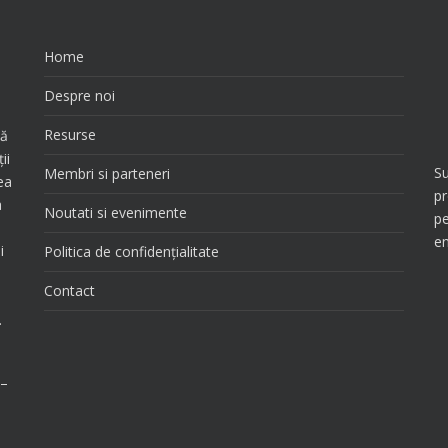
Home
e
Despre noi
Resurse
tă
ii
Su
Membri si parteneri
ea
pr
a
Noutati si evenimente
pe
en
i
Politica de confidențialitate
Contact
.
 –