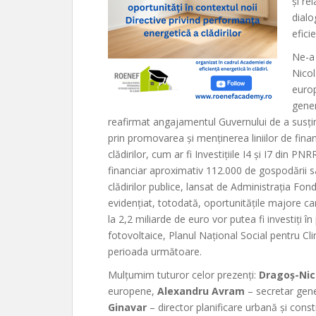
și re
dialo
efici
Ne-a
Nicol
euro
gener
reafirmat angajamentul Guvernului de a susțin
prin promovarea și menținerea liniilor de finanț
clădirilor, cum ar fi Investițiile I4 și I7 din P
financiar aproximativ 112.000 de gospodării s
clădirilor publice, lansat de Administrația Fo
evidențiat, totodată, oportunitățile majore ca
la 2,2 miliarde de euro vor putea fi investiți î
fotovoltaice, Planul Național Social pentru Cl
perioada următoare.
Mulțumim tuturor celor prezenți:
Dragoș-Nic
europene,
Alexandru Avram
– secretar gener
Ginavar
– director planificare urbană și constr