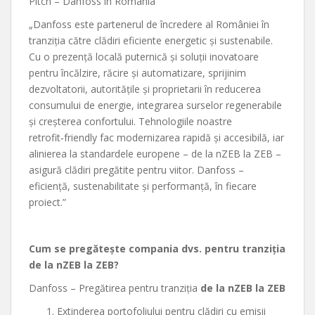
Pitch – Danfoss în România
„Danfoss este partenerul de încredere al României în
tranziția către clădiri eficiente energetic și sustenabile.
Cu o prezență locală puternică și soluții inovatoare
pentru încălzire, răcire și automatizare, sprijinim
dezvoltatorii, autoritățile și proprietarii în reducerea
consumului de energie, integrarea surselor regenerabile
și creșterea confortului. Tehnologiile noastre
retrofit‑friendly fac modernizarea rapidă și accesibilă, iar
alinierea la standardele europene – de la nZEB la ZEB –
asigură clădiri pregătite pentru viitor. Danfoss –
eficiență, sustenabilitate și performanță, în fiecare
proiect.”
Cum se pregătește compania dvs. pentru tranziția
de la nZEB la ZEB?
Danfoss – Pregătirea pentru tranziția
de la
nZEB la ZEB
Extinderea portofoliului pentru clădiri cu emisii