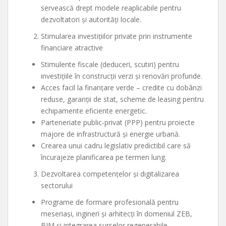
servească drept modele reaplicabile pentru
dezvoltatori și autorități locale.
Stimularea investițiilor private prin instrumente
financiare atractive
Stimulente fiscale (deduceri, scutiri) pentru
investițiile în construcții verzi și renovări profunde.
Acces facil la finanțare verde – credite cu dobânzi
reduse, garanții de stat, scheme de leasing pentru
echipamente eficiente energetic.
Parteneriate public‑privat (PPP) pentru proiecte
majore de infrastructură și energie urbană.
Crearea unui cadru legislativ predictibil care să
încurajeze planificarea pe termen lung.
Dezvoltarea competențelor și digitalizarea
sectorului
Programe de formare profesională pentru
meseriași, ingineri și arhitecți în domeniul ZEB,
BIM și integrarea surselor regenerabile.