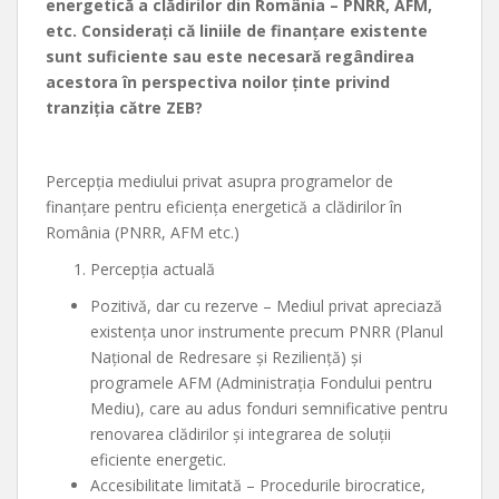
energetică a clădirilor din România – PNRR, AFM,
etc. Considerați că liniile de finanțare existente
sunt suficiente sau este necesară regândirea
acestora în perspectiva noilor ținte privind
tranziția către ZEB?
Percepția mediului privat asupra programelor de
finanțare pentru eficiența energetică a clădirilor în
România (PNRR, AFM etc.)
Percepția actuală
Pozitivă, dar cu rezerve – Mediul privat apreciază
existența unor instrumente precum PNRR (Planul
Național de Redresare și Reziliență) și
programele AFM (Administrația Fondului pentru
Mediu), care au adus fonduri semnificative pentru
renovarea clădirilor și integrarea de soluții
eficiente energetic.
Accesibilitate limitată – Procedurile birocratice,