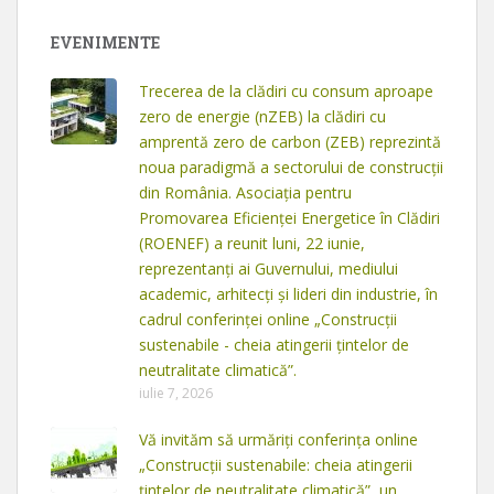
EVENIMENTE
Trecerea de la clădiri cu consum aproape
zero de energie (nZEB) la clădiri cu
amprentă zero de carbon (ZEB) reprezintă
noua paradigmă a sectorului de construcții
din România. Asociația pentru
Promovarea Eficienței Energetice în Clădiri
(ROENEF) a reunit luni, 22 iunie,
reprezentanți ai Guvernului, mediului
academic, arhitecți și lideri din industrie, în
cadrul conferinței online „Construcții
sustenabile - cheia atingerii țintelor de
neutralitate climatică”.
iulie 7, 2026
Vă invităm să urmăriți conferința online
„Construcții sustenabile: cheia atingerii
țintelor de neutralitate climatică”, un