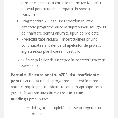
termenele scurte și criteriile restrictive fac dificil
accesul pentru unele companii, în special
IMM‑urile.
Fragmentare – Lipsa unei coordonări între
diferitele programe duce la suprapuneri sau goluri
de finanțare pentru anumite tipuri de proiecte.
Predictibilitate redusă – Incertitudinea privind
continuitatea și calendarul apelurilor de proiect
îngreunează planificarea investițiilor.
Suficiența liniilor de finanțare în contextul tranziției
către ZEB
Parțial suficiente pentru nZEB
, dar
insuficiente
pentru ZEB
– Actualele programe acoperă în mare
parte cerințele pentru clădiri cu consum aproape zero
(nZEB), însă tranziția către
Zero Emission
Buildings
presupune:
Integrare completă a surselor regenerabile
on‑site.