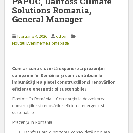
PAPUC, Danfoss Climate
Solutions Romania,
General Manager
februarie 4, 2026
editor
,
,
Noutati
Evenimente
Homepage
Cum ar suna o scurtă expunere a prezenței
companiei în România și cum contribuie la
îmbunătățirea pieței construcțiilor și renovărilor
eficiente energetic și sustenabile?
Danfoss în România – Contribuția la dezvoltarea
construcțiilor și renovărilor eficiente energetic și
sustenabile
Prezență în România
Danfoss are o prezență consolidată pe piața