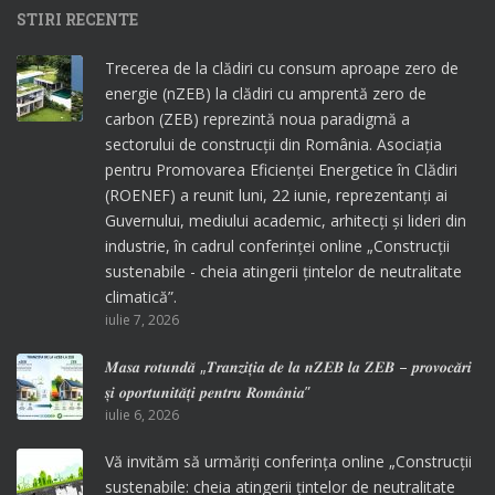
STIRI RECENTE
Trecerea de la clădiri cu consum aproape zero de
energie (nZEB) la clădiri cu amprentă zero de
carbon (ZEB) reprezintă noua paradigmă a
sectorului de construcții din România. Asociația
pentru Promovarea Eficienței Energetice în Clădiri
(ROENEF) a reunit luni, 22 iunie, reprezentanți ai
Guvernului, mediului academic, arhitecți și lideri din
industrie, în cadrul conferinței online „Construcții
sustenabile - cheia atingerii țintelor de neutralitate
climatică”.
iulie 7, 2026
𝑴𝒂𝒔𝒂 𝒓𝒐𝒕𝒖𝒏𝒅𝒂̆ „𝑻𝒓𝒂𝒏𝒛𝒊𝒕̦𝒊𝒂 𝒅𝒆 𝒍𝒂 𝒏𝒁𝑬𝑩 𝒍𝒂 𝒁𝑬𝑩 – 𝒑𝒓𝒐𝒗𝒐𝒄𝒂̆𝒓𝒊
𝒔̦𝒊 𝒐𝒑𝒐𝒓𝒕𝒖𝒏𝒊𝒕𝒂̆𝒕̦𝒊 𝒑𝒆𝒏𝒕𝒓𝒖 𝑹𝒐𝒎𝒂̂𝒏𝒊𝒂”
iulie 6, 2026
Vă invităm să urmăriți conferința online „Construcții
sustenabile: cheia atingerii țintelor de neutralitate