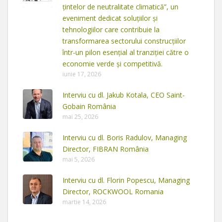
țintelor de neutralitate climatică”, un
eveniment dedicat soluțiilor și
tehnologiilor care contribuie la
transformarea sectorului construcțiilor
într-un pilon esențial al tranziției către o
economie verde și competitivă.
iunie 17, 2026
Interviu cu dl. Jakub Kotala, CEO Saint-
Gobain România
mai 25, 2026
Interviu cu dl. Boris Radulov, Managing
Director, FIBRAN România
mai 5, 2026
Interviu cu dl. Florin Popescu, Managing
Director, ROCKWOOL Romania
martie 14, 2026