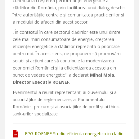
contribui la creşterea performanţei energetice a
clădirilor din România, prin facilitarea unui dialog deschis
între autorităţile centrale şi comunitatea practicienilor şi
a mediului de afaceri din acest sector.
„În contextul în care sectorul clădirilor este unul dintre
cele mai mari consumatoare de energie, creşterea
eficienței energetice a clădirilor reprezintă o prioritate
pentru noi. În acest sens, ne propunem să promovăm
soluţii şi acţiuni care să contribuie la modernizarea
economiei României şi la eficientizarea acesteia din
punct de vedere energetic”, a declarat
Mihai Moia,
Director Executiv ROENEF
.
Evenimentul a reunit reprezentanți ai Guvernului și ai
autorităților de reglementare, ai Parlamentului
României, precum și ai asociațiilor de profil și ai think-
tank-urilor specializate.
EPG-ROENEF Studiu eficienta energetica in cladiri