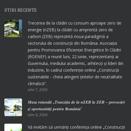
STIRI RECENTE
Trecerea de la clădiri cu consum aproape zero de
energie (nZEB) la clădiri cu amprentă zero de
carbon (ZEB) reprezintă noua paradigmă a
sectorului de construcții din România. Asociația
pentru Promovarea Eficienței Energetice în Clădiri
(ROENEF) a reunit luni, 22 iunie, reprezentanți ai
Guvernului, mediului academic, arhitecți și lideri din
industrie, în cadrul conferinței online „Construcții
sustenabile - cheia atingerii țintelor de neutralitate
climatică”.
iulie 7, 2026
𝑴𝒂𝒔𝒂 𝒓𝒐𝒕𝒖𝒏𝒅𝒂̆ „𝑻𝒓𝒂𝒏𝒛𝒊𝒕̦𝒊𝒂 𝒅𝒆 𝒍𝒂 𝒏𝒁𝑬𝑩 𝒍𝒂 𝒁𝑬𝑩 – 𝒑𝒓𝒐𝒗𝒐𝒄𝒂̆𝒓𝒊
𝒔̦𝒊 𝒐𝒑𝒐𝒓𝒕𝒖𝒏𝒊𝒕𝒂̆𝒕̦𝒊 𝒑𝒆𝒏𝒕𝒓𝒖 𝑹𝒐𝒎𝒂̂𝒏𝒊𝒂”
iulie 6, 2026
Vă invităm să urmăriți conferința online „Construcții