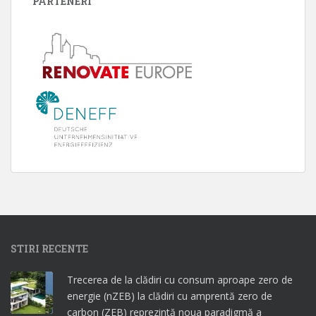
PARTENERI
STIRI RECENTE
Trecerea de la clădiri cu consum aproape zero de
energie (nZEB) la clădiri cu amprentă zero de
carbon (ZEB) reprezintă noua paradigmă a