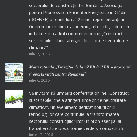
sectorului de construcții din România. Asociația
pentru Promovarea Eficienței Energetice în Clădiri
(ROENEF) a reunit luni, 22 iunie, reprezentanți ai
Guvernului, mediului academic, arhitecți și lideri din
industrie, în cadrul conferinței online „Construcții
sustenabile - cheia atingerii țintelor de neutralitate
climatică”.
iulie 7, 2026
𝑴𝒂𝒔𝒂 𝒓𝒐𝒕𝒖𝒏𝒅𝒂̆ „𝑻𝒓𝒂𝒏𝒛𝒊𝒕̦𝒊𝒂 𝒅𝒆 𝒍𝒂 𝒏𝒁𝑬𝑩 𝒍𝒂 𝒁𝑬𝑩 – 𝒑𝒓𝒐𝒗𝒐𝒄𝒂̆𝒓𝒊
𝒔̦𝒊 𝒐𝒑𝒐𝒓𝒕𝒖𝒏𝒊𝒕𝒂̆𝒕̦𝒊 𝒑𝒆𝒏𝒕𝒓𝒖 𝑹𝒐𝒎𝒂̂𝒏𝒊𝒂”
iulie 6, 2026
Vă invităm să urmăriți conferința online „Construcții
sustenabile: cheia atingerii țintelor de neutralitate
climatică”, un eveniment dedicat soluțiilor și
tehnologiilor care contribuie la transformarea
sectorului construcțiilor într-un pilon esențial al
tranziției către o economie verde și competitivă.
iunie 17, 2026