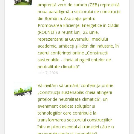
amprentă zero de carbon (ZEB) reprezintă
noua paradigmă a sectorului de construcții
din România. Asociația pentru
Promovarea Eficienței Energetice în Clădiri
(ROENEF) a reunit luni, 22 iunie,
reprezentanți ai Guvernului, mediului
academic, arhitecți și lideri din industrie, în
cadrul conferinței online „Construcții
sustenabile - cheia atingerii țintelor de
neutralitate climatică”.
iulie 7, 2026
Vă invităm să urmăriți conferința online
„Construcții sustenabile: cheia atingerii
țintelor de neutralitate climatică”, un
eveniment dedicat soluțiilor și
tehnologiilor care contribuie la
transformarea sectorului construcțiilor
într-un pilon esențial al tranziției către o
economie verde și competitivă.