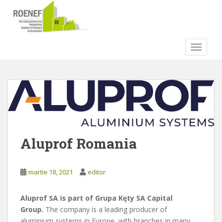
S
k
i
p
TOGGLE
t
o
m
a
i
n
c
o
Aluprof Romania
n
t
e
martie 18, 2021
editor
n
t
Aluprof SA is part of Grupa Kęty SA Capital
Group.
The company is a leading producer of
aluminium systems in Europe, with branches in many