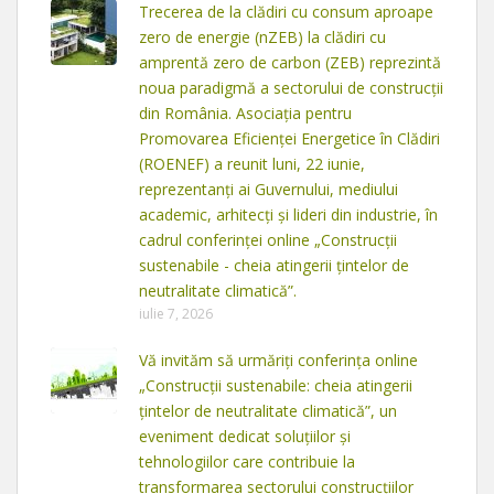
Trecerea de la clădiri cu consum aproape
zero de energie (nZEB) la clădiri cu
amprentă zero de carbon (ZEB) reprezintă
noua paradigmă a sectorului de construcții
din România. Asociația pentru
Promovarea Eficienței Energetice în Clădiri
(ROENEF) a reunit luni, 22 iunie,
reprezentanți ai Guvernului, mediului
academic, arhitecți și lideri din industrie, în
cadrul conferinței online „Construcții
sustenabile - cheia atingerii țintelor de
neutralitate climatică”.
iulie 7, 2026
Vă invităm să urmăriți conferința online
„Construcții sustenabile: cheia atingerii
țintelor de neutralitate climatică”, un
eveniment dedicat soluțiilor și
tehnologiilor care contribuie la
transformarea sectorului construcțiilor