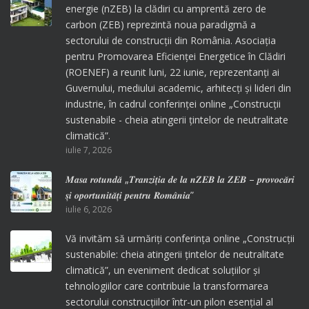
energie (nZEB) la clădiri cu amprentă zero de
carbon (ZEB) reprezintă noua paradigmă a
sectorului de construcții din România. Asociația
pentru Promovarea Eficienței Energetice în Clădiri
(ROENEF) a reunit luni, 22 iunie, reprezentanți ai
Guvernului, mediului academic, arhitecți și lideri din
industrie, în cadrul conferinței online „Construcții
sustenabile - cheia atingerii țintelor de neutralitate
climatică”.
iulie 7, 2026
𝑴𝒂𝒔𝒂 𝒓𝒐𝒕𝒖𝒏𝒅𝒂̆ „𝑻𝒓𝒂𝒏𝒛𝒊𝒕̦𝒊𝒂 𝒅𝒆 𝒍𝒂 𝒏𝒁𝑬𝑩 𝒍𝒂 𝒁𝑬𝑩 – 𝒑𝒓𝒐𝒗𝒐𝒄𝒂̆𝒓𝒊
𝒔̦𝒊 𝒐𝒑𝒐𝒓𝒕𝒖𝒏𝒊𝒕𝒂̆𝒕̦𝒊 𝒑𝒆𝒏𝒕𝒓𝒖 𝑹𝒐𝒎𝒂̂𝒏𝒊𝒂”
iulie 6, 2026
Vă invităm să urmăriți conferința online „Construcții
sustenabile: cheia atingerii țintelor de neutralitate
climatică”, un eveniment dedicat soluțiilor și
tehnologiilor care contribuie la transformarea
sectorului construcțiilor într-un pilon esențial al