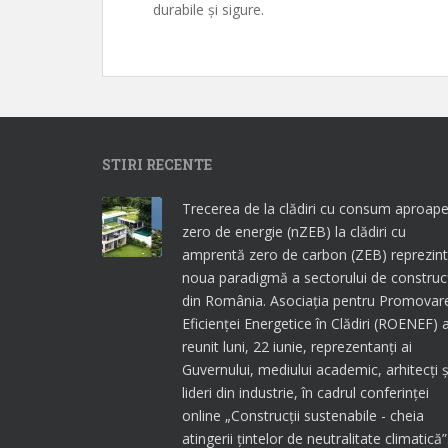
durabile și sigure.
STIRI RECENTE
Trecerea de la clădiri cu consum aproap
zero de energie (nZEB) la clădiri cu
amprentă zero de carbon (ZEB) reprezin
noua paradigmă a sectorului de construcț
din România. Asociația pentru Promovar
Eficienței Energetice în Clădiri (ROENEF) 
reunit luni, 22 iunie, reprezentanți ai
Guvernului, mediului academic, arhitecți ș
lideri din industrie, în cadrul conferinței
online „Construcții sustenabile - cheia
atingerii țintelor de neutralitate climatică”