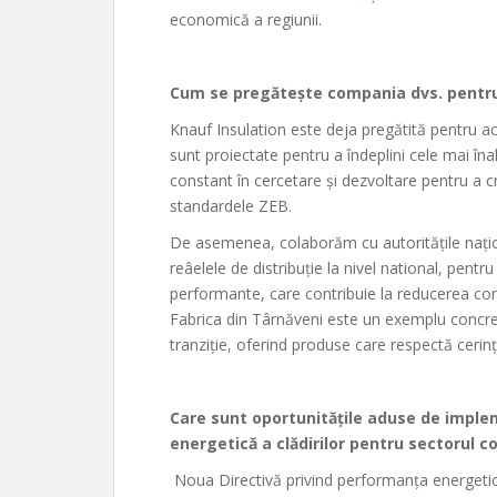
economică a regiunii.
Cum se pregătește compania dvs. pentru 
Knauf Insulation este deja pregătită pentru a
sunt proiectate pentru a îndeplini cele mai în
constant în cercetare și dezvoltare pentru a cre
standardele ZEB.
De asemenea, colaborăm cu autoritățile naționa
reâelele de distribuție la nivel national, pentr
performante, care contribuie la reducerea con
Fabrica din Târnăveni este un exemplu concret
tranziție, oferind produse care respectă cerinț
Care sunt oportunitățile aduse de imple
energetică a clădirilor pentru sectorul c
Noua Directivă privind performanța energetic