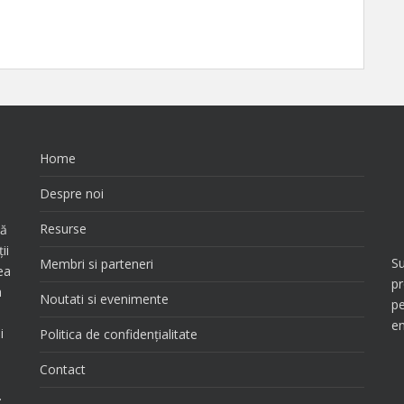
Home
e
Despre noi
Resurse
tă
ii
Su
Membri si parteneri
ea
pr
a
Noutati si evenimente
pe
en
i
Politica de confidențialitate
Contact
.