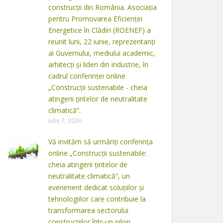
construcții din România. Asociația
pentru Promovarea Eficienței
Energetice în Clădiri (ROENEF) a
reunit luni, 22 iunie, reprezentanți
ai Guvernului, mediului academic,
arhitecți și lideri din industrie, în
cadrul conferinței online
„Construcții sustenabile - cheia
atingerii țintelor de neutralitate
climatică”.
iulie 7, 2026
Vă invităm să urmăriți conferința
online „Construcții sustenabile:
cheia atingerii țintelor de
neutralitate climatică”, un
eveniment dedicat soluțiilor și
tehnologiilor care contribuie la
transformarea sectorului
construcțiilor într-un pilon