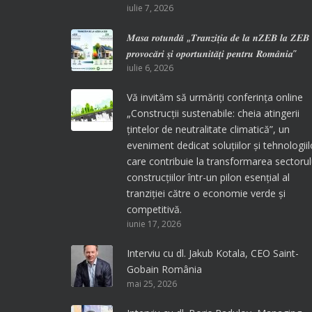
iulie 7, 2026
𝑴𝒂𝒔𝒂 𝒓𝒐𝒕𝒖𝒏𝒅𝒂̆ „𝑻𝒓𝒂𝒏𝒛𝒊𝒕̦𝒊𝒂 𝒅𝒆 𝒍𝒂 𝒏𝒁𝑬𝑩 𝒍𝒂 𝒁𝑬
𝒑𝒓𝒐𝒗𝒐𝒄𝒂̆𝒓𝒊 𝒔̦𝒊 𝒐𝒑𝒐𝒓𝒕𝒖𝒏𝒊𝒕𝒂̆𝒕̦𝒊 𝒑𝒆𝒏𝒕𝒓𝒖 𝑹𝒐𝒎𝒂̂𝒏𝒊𝒂”
iulie 6, 2026
Vă invităm să urmăriți conferința online
„Construcții sustenabile: cheia atingerii
țintelor de neutralitate climatică”, un
eveniment dedicat soluțiilor și tehnologiil
care contribuie la transformarea sectorul
construcțiilor într-un pilon esențial al
tranziției către o economie verde și
competitivă.
iunie 17, 2026
Interviu cu dl. Jakub Kotala, CEO Saint-
Gobain România
mai 25, 2026