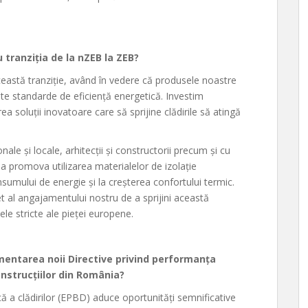
tranziția de la nZEB la ZEB?
ceastă tranziție, având în vedere că produsele noastre
alte standarde de eficiență energetică. Investim
a soluții inovatoare care să sprijine clădirile să atingă
le și locale, arhitecții și constructorii precum și cu
u a promova utilizarea materialelor de izolație
sumului de energie și la creșterea confortului termic.
 al angajamentului nostru de a sprijini această
ele stricte ale pieței europene.
mentarea noii Directive privind performanța
onstrucțiilor din România?
ă a clădirilor (EPBD) aduce oportunități semnificative