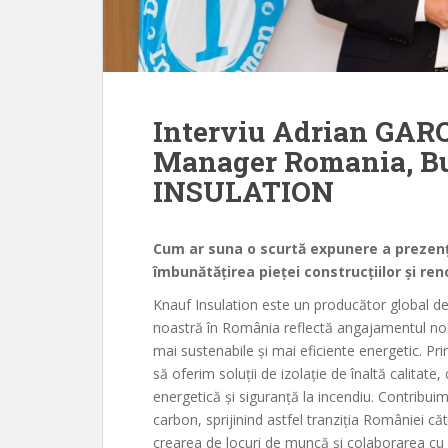
Interviu Adrian GAR
Manager Romania, B
INSULATION
Cum ar suna o scurtă expunere a prezenț
îmbunătățirea pieței construcțiilor și ren
Knauf Insulation este un producător global de t
noastră în România reflectă angajamentul nostr
mai sustenabile și mai eficiente energetic. Pr
să oferim soluții de izolație de înaltă calitate
energetică și siguranță la incendiu. Contribui
carbon, sprijinind astfel tranziția României căt
crearea de locuri de muncă și colaborarea cu p