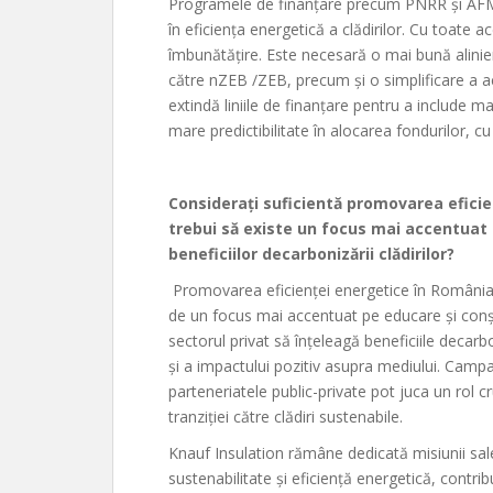
Programele de finanțare precum PNRR și AFM re
în eficiența energetică a clădirilor. Cu toate 
îmbunătățire. Este necesară o mai bună alinier
către nZEB /ZEB, precum și o simplificare a ac
extindă liniile de finanțare pentru a include 
mare predictibilitate în alocarea fondurilor, cu 
Considerați suficientă promovarea eficie
trebui să existe un focus mai accentuat 
beneficiilor decarbonizării clădirilor?
Promovarea eficienței energetice în România
de un focus mai accentuat pe educare și conștie
sectorul privat să înțeleagă beneficiile decarbon
și a impactului pozitiv asupra mediului. Camp
parteneriatele public-private pot juca un rol c
tranziției către clădiri sustenabile.
Knauf Insulation rămâne dedicată misiunii sale
sustenabilitate și eficiență energetică, contrib