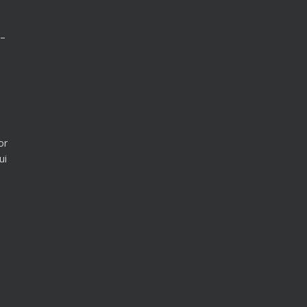
 –
or
ui