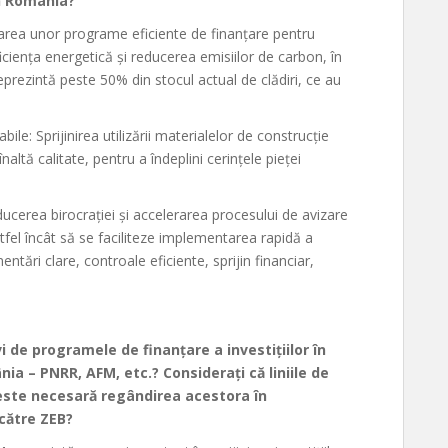
in România?
area unor programe eficiente de finanțare pentru
iciența energetică și reducerea emisiilor de carbon, în
reprezintă peste 50% din stocul actual de clădiri, ce au
le: Sprijinirea utilizării materialelor de construcție
naltă calitate, pentru a îndeplini cerințele pieței
ucerea birocrației și accelerarea procesului de avizare
stfel încât să se faciliteze implementarea rapidă a
tări clare, controale eficiente, sprijin financiar,
i de programele de finanțare a investițiilor în
nia – PNRR, AFM, etc.? Considerați că liniile de
 este necesară regândirea acestora în
 către ZEB?