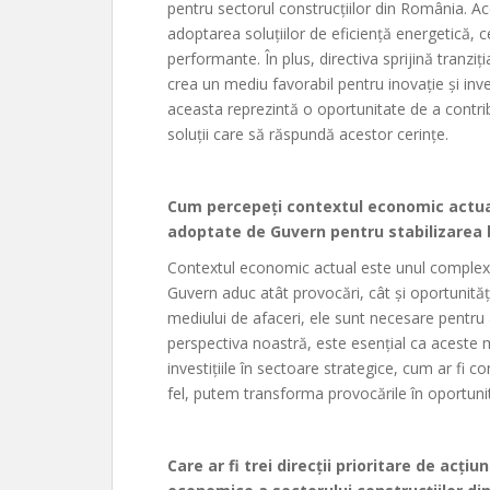
pentru sectorul construcțiilor din România. Ac
adoptarea soluțiilor de eficiență energetică, 
performante. În plus, directiva sprijină tranziț
crea un mediu favorabil pentru inovație și inve
aceasta reprezintă o oportunitate de a contrib
soluții care să răspundă acestor cerințe.
Cum percepeți contextul economic actual
adoptate de Guvern pentru stabilizarea
Contextul economic actual este unul complex,
Guvern aduc atât provocări, cât și oportunită
mediului de afaceri, ele sunt necesare pentru
perspectiva noastră, este esențial ca aceste măs
investițiile în sectoare strategice, cum ar fi co
fel, putem transforma provocările în oportunit
Care ar fi trei direcții prioritare de acți