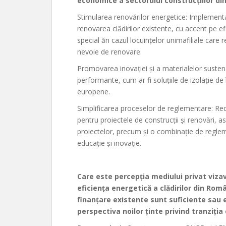
economice a sectorului construcțiilor d
Stimularea renovărilor energetice: Implement
renovarea clădirilor existente, cu accent pe ef
special ăn cazul locuințelor unimafiliale care 
nevoie de renovare.
Promovarea inovației și a materialelor sustenabi
performante, cum ar fi soluțiile de izolație de î
europene.
Simplificarea proceselor de reglementare: Red
pentru proiectele de construcții și renovări, a
proiectelor, precum și o combinație de reglemen
educație și inovație.
Care este percepția mediului privat vizav
eficiența energetică a clădirilor din Româ
finanțare existente sunt suficiente sau
perspectiva noilor ținte privind tranziția