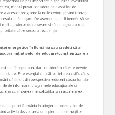
prezintă un pas important în sprijinirea investițiilor
acestea, mediul privat consideră că există loc de
e a acestor programe la noile cerințe privind tranziția
cesului la finanțare. De asemenea, ar fi benefic să se
mai multe proiecte de renovare și să se asigure o mai
prioritate către sectorul rezidențial.
nței energetice în România sau credeți că ar
asupra inițiativelor de educare/conștientizare a
 este un început bun, dar considerăm că este nevoie
ntizare. Este esențial ca atât societatea civilă, cât și
ării clădirilor, din perspectiva reducerii costurilor, dar
aniile de informare, programele educaționale și
rucial în schimbarea mentalităților și în accelerarea
 de a sprijini România în atingerea obiectivelor de
uind activ la dezvoltarea unei piețe a construcțiilor