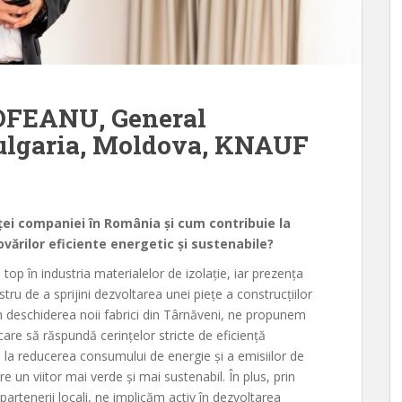
OFEANU, General
ulgaria, Moldova, KNAUF
ei companiei în România și cum contribuie la
ovărilor eficiente energetic și sustenabile?
op în industria materialelor de izolație, iar prezența
u de a sprijini dezvoltarea unei piețe a construcțiilor
in deschiderea noii fabrici din Târnăveni, ne propunem
, care să răspundă cerințelor stricte de eficiență
m la reducerea consumului de energie și a emisiilor de
re un viitor mai verde și mai sustenabil. În plus, prin
artenerii locali, ne implicăm activ în dezvoltarea