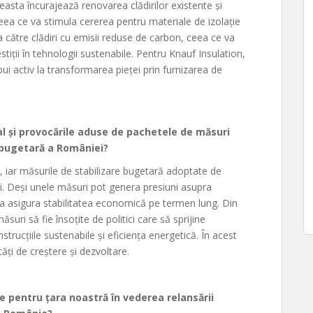
easta încurajează renovarea clădirilor existente și
ceea ce va stimula cererea pentru materiale de izolație
ia către clădiri cu emisii reduse de carbon, ceea ce va
stiții în tehnologii sustenabile. Pentru Knauf Insulation,
ui activ la transformarea pieței prin furnizarea de
 și provocările aduse de pachetele de măsuri
 bugetară a României?
 iar măsurile de stabilizare bugetară adoptate de
ți. Deși unele măsuri pot genera presiuni asupra
 a asigura stabilitatea economică pe termen lung. Din
uri să fie însoțite de politici care să sprijine
nstrucțiile sustenabile și eficiența energetică. În acest
ăți de creștere și dezvoltare.
une pentru țara noastră în vederea relansării